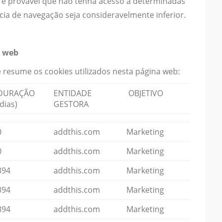
, é provável que não tenha acesso a determinadas
cia de navegação seja consideravelmente inferior.
a web
 resume os cookies utilizados nesta página web:
DURAÇÃO
ENTIDADE
OBJETIVO
(dias)
GESTORA
0
addthis.com
Marketing
0
addthis.com
Marketing
394
addthis.com
Marketing
394
addthis.com
Marketing
394
addthis.com
Marketing