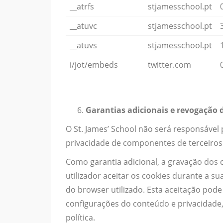
__atrfs
stjamesschool.pt
__atuvc
stjamesschool.pt
__atuvs
stjamesschool.pt
i/jot/embeds
twitter.com
Garantias adicionais e revogação 
O St. James’ School não será responsável 
privacidade de componentes de terceiros 
Como garantia adicional, a gravação dos 
utilizador aceitar os cookies durante a su
do browser utilizado. Esta aceitação po
configurações do conteúdo e privacidade,
política.